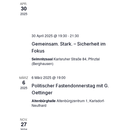
m
APR.
n
w
n
30
ä
s
2025
s
h
t
l
t
e
a
n
30 April 2025 @ 19:30
-
21:30
a
l
.
Gemeinsam. Stark. – Sicherheit im
l
t
Fokus
t
u
Selmnitzsaal
Karlsruher Straße 84, Pfinztal
(Berghausen)
u
n
n
g
6 März 2025 @ 19:00
MÄRZ
6
g
Politischer Fastendonnerstag mit G.
A
2025
Oettinger
e
n
Altenbürghalle
Altenbürgzentrum 1, Karlsdorf-
n
s
Neuthard
S
i
NOV.
c
u
27
2024