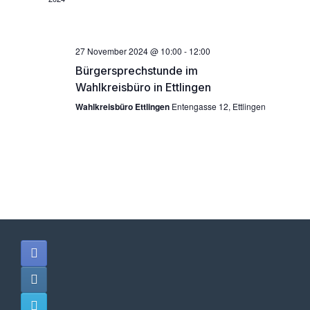
h
c
t
h
e
e
27 November 2024 @ 10:00
-
12:00
n
Bürgersprechstunde im
u
Wahlkreisbüro in Ettlingen
-
n
Wahlkreisbüro Ettlingen
Entengasse 12, Ettlingen
N
d
a
A
v
n
i
s
g
i
a
c
t
h
i
t
o
e
n